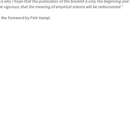
is why I hope that the publication of the booklet is only the beginning and t
be vigorous, that the meaning of empirical science will be rediscovered."
 the foreword by Petr Hampl.