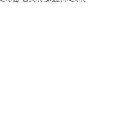
he first step. That a debate will follow, that the debate