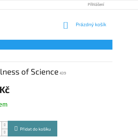
Přihlášení
NÁKUPNÍ
Prázdný košík
KOŠÍK
lness of Science
439
 Kč
dem
Přidat do košíku