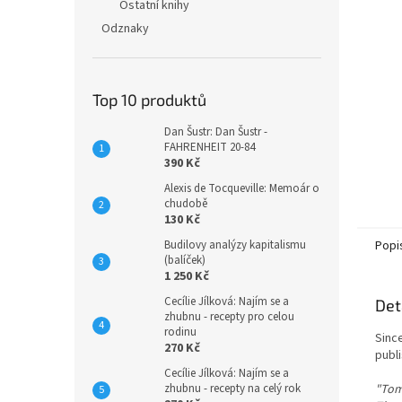
n
Ostatní knihy
e
Odznaky
l
Top 10 produktů
Dan Šustr: Dan Šustr -
FAHRENHEIT 20-84
390 Kč
Alexis de Tocqueville: Memoár o
chudobě
130 Kč
Budilovy analýzy kapitalismu
Popi
(balíček)
1 250 Kč
Cecílie Jílková: Najím se a
Det
zhubnu - recepty pro celou
rodinu
Since
270 Kč
publi
Cecílie Jílková: Najím se a
zhubnu - recepty na celý rok
"Tomá