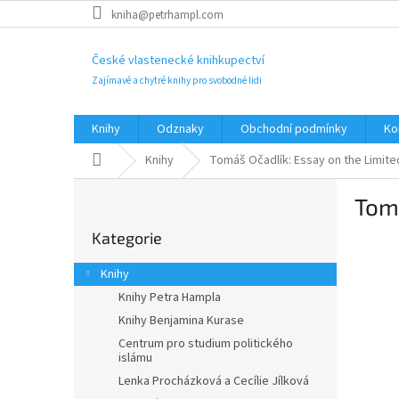
Přejít
kniha@petrhampl.com
na
obsah
České vlastenecké knihkupectví
Zajímavé a chytré knihy pro svobodné lidi
Knihy
Odznaky
Obchodní podmínky
Ko
Domů
Knihy
Tomáš Očadlík: Essay on the Limite
P
Tomá
o
Přeskočit
s
Kategorie
kategorie
t
r
Knihy
a
Knihy Petra Hampla
n
Knihy Benjamina Kurase
n
í
Centrum pro studium politického
islámu
p
Lenka Procházková a Cecílie Jílková
a