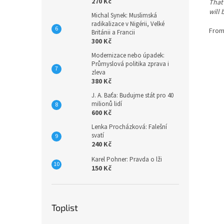
270 Kč
That 
will 
Michal Synek: Muslimská
radikalizace v Nigérii, Velké
From
Británii a Francii
300 Kč
Modernizace nebo úpadek:
Průmyslová politika zprava i
zleva
380 Kč
J. A. Baťa: Budujme stát pro 40
milionů lidí
600 Kč
Lenka Procházková: Falešní
svatí
240 Kč
Karel Pohner: Pravda o lži
150 Kč
Toplist