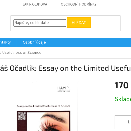
JAK NAKUPOVAT
OBCHODNÍ PODMÍNKY
HLEDAT
ntakty
Osobní údaje
d Usefulness of Science
š Očadlík: Essay on the Limited Usefu
170
Měrná
Skla
cena: