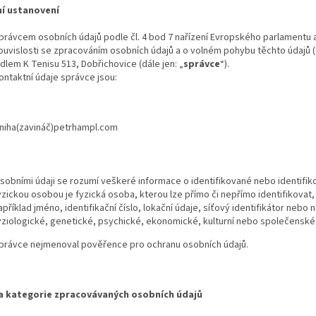
í ustanovení
právcem osobních údajů podle čl. 4 bod 7 nařízení Evropského parlamentu 
ouvislosti se zpracováním osobních údajů a o volném pohybu těchto údajů (d
ídlem K Tenisu 513, Dobřichovice (dále jen: „
správce
“).
ontaktní údaje správce jsou:
kniha(zavináč)petrhampl.com
sobními údaji se rozumí veškeré informace o identifikované nebo identifik
yzickou osobou je fyzická osoba, kterou lze přímo či nepřímo identifikovat,
apříklad jméno, identifikační číslo, lokační údaje, síťový identifikátor nebo 
yziologické, genetické, psychické, ekonomické, kulturní nebo společenské 
právce nejmenoval pověřence pro ochranu osobních údajů.
a kategorie zpracovávaných osobních údajů