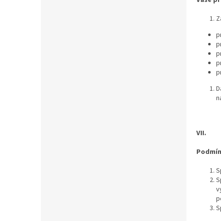
Z
p
p
p
p
p
D
n
VII.
Podmín
S
S
v
p
S