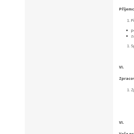
Příjemc
P
p
z
S
VI.
Zpraco
Z
VI.
Vaše p