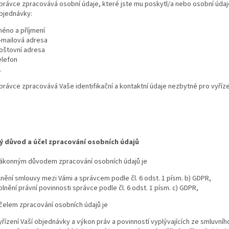
právce zpracovává osobní údaje, které jste mu poskytl/a nebo osobní údaje,
bjednávky:
méno a příjmení
-mailová adresa
oštovní adresa
elefon
…
právce zpracovává Vaše identifikační a kontaktní údaje nezbytné pro vyříz
 důvod a účel zpracování osobních údajů
ákonným důvodem zpracování osobních údajů je
lnění smlouvy mezi Vámi a správcem podle čl. 6 odst. 1 písm. b) GDPR,
plnění právní povinnosti správce podle čl. 6 odst. 1 písm. c) GDPR,
čelem zpracování osobních údajů je
yřízení Vaší objednávky a výkon práv a povinností vyplývajících ze smluvní