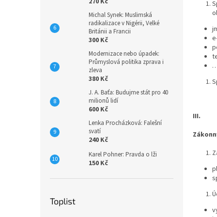
270 Kč
S
o
Michal Synek: Muslimská
radikalizace v Nigérii, Velké
j
Británii a Francii
e
300 Kč
p
Modernizace nebo úpadek:
t
Průmyslová politika zprava i
zleva
380 Kč
S
J. A. Baťa: Budujme stát pro 40
milionů lidí
600 Kč
III.
Lenka Procházková: Falešní
svatí
Zákonný
240 Kč
Z
Karel Pohner: Pravda o lži
150 Kč
p
s
Ú
Toplist
v