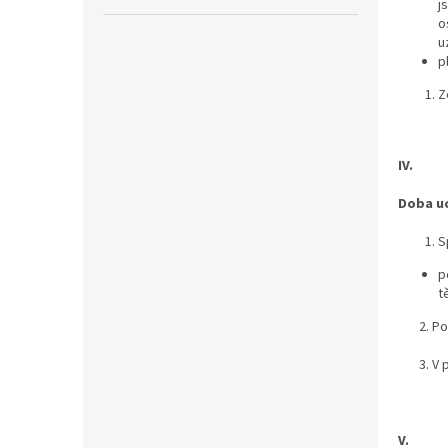
j
o
u
p
Z
IV.
Doba u
S
p
t
2. Po u
3. V př
V.