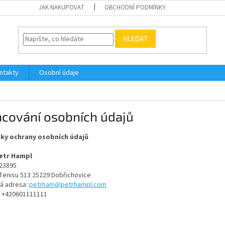
JAK NAKUPOVAT
OBCHODNÍ PODMÍNKY
HLEDAT
ntakty
Osobní údaje
acování osobních údajů
ky ochrany osobních údajů
etr Hampl
23895
Tenisu 513
25229 Dobřichovice
vá adresa:
petrham@petrhampl.com
:
+420601111111