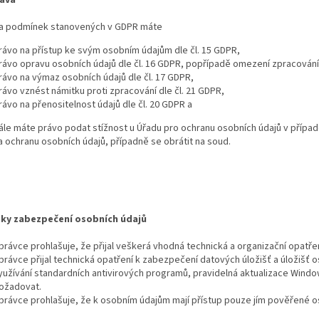
a podmínek stanovených v GDPR máte
rávo na přístup ke svým osobním údajům dle čl. 15 GDPR,
rávo opravu osobních údajů dle čl. 16 GDPR, popřípadě omezení zpracování 
rávo na výmaz osobních údajů dle čl. 17 GDPR,
rávo vznést námitku proti zpracování dle čl. 21 GDPR,
rávo na přenositelnost údajů dle čl. 20 GDPR a
ále máte právo podat stížnost u Úřadu pro ochranu osobních údajů v přípa
a ochranu osobních údajů, případně se obrátit na soud.
ky zabezpečení osobních údajů
právce prohlašuje, že přijal veškerá vhodná technická a organizační opatře
právce přijal technická opatření k zabezpečení datových úložišť a úložišť 
yužívání standardních antivirových programů, pravidelná aktualizace Wind
ožadovat.
právce prohlašuje, že k osobním údajům mají přístup pouze jím pověřené o