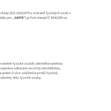
a Rady (EU) 2016/679 o ochraně fyzických osob v
ále jen: „
GDPR
”) je Petr Hampl IČ 6542389 se
ovatelné fyzické osobě; identifikovatelnou
 zejména odkazem na určitý identifikátor,
na jeden či více zvláštních prvků fyzické,
identity této fyzické osoby.