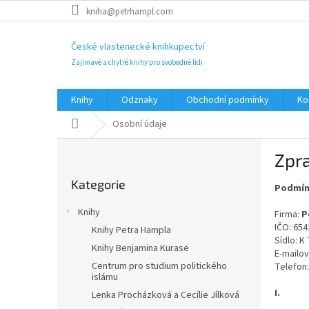
Přejít
kniha@petrhampl.com
na
obsah
České vlastenecké knihkupectví
Zajímavé a chytré knihy pro svobodné lidi
Knihy
Odznaky
Obchodní podmínky
Ko
Domů
Osobní údaje
P
Zpr
o
Přeskočit
s
Kategorie
kategorie
Podmín
t
r
Knihy
Firma:
P
a
IČO:
654
Knihy Petra Hampla
n
Sídlo:
K 
Knihy Benjamina Kurase
n
E-mailo
í
Centrum pro studium politického
Telefon
islámu
p
I.
Lenka Procházková a Cecílie Jílková
a