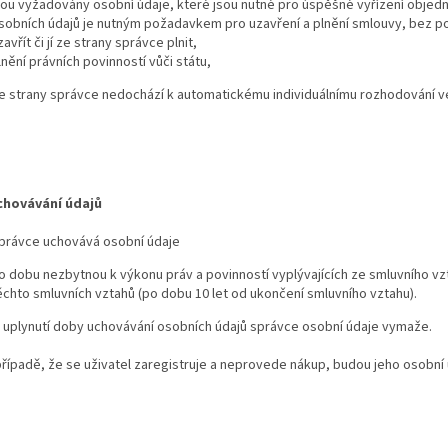
sou vyžadovány osobní údaje, které jsou nutné pro úspěšné vyřízení objedn
sobních údajů je nutným požadavkem pro uzavření a plnění smlouvy, bez p
zavřít či jí ze strany správce plnit,
lnění právních povinností vůči státu,
e strany správce nedochází k automatickému individuálnímu rozhodování ve
chovávání údajů
právce uchovává osobní údaje
o dobu nezbytnou k výkonu práv a povinností vyplývajících ze smluvního vz
ěchto smluvních vztahů (po dobu 10 let od ukončení smluvního vztahu).
plynutí doby uchovávání osobních údajů správce osobní údaje vymaže.
ípadě, že se uživatel zaregistruje a neprovede nákup, budou jeho osobní