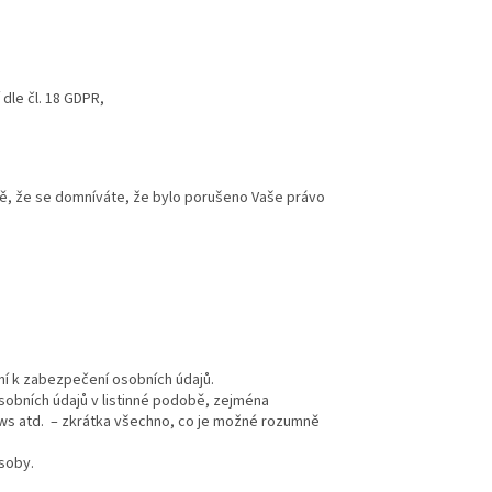
dle čl. 18 GDPR,
dě, že se domníváte, že bylo porušeno Vaše právo
ní k zabezpečení osobních údajů.
osobních údajů v listinné podobě, zejména
ows atd. – zkrátka všechno, co je možné rozumně
soby.