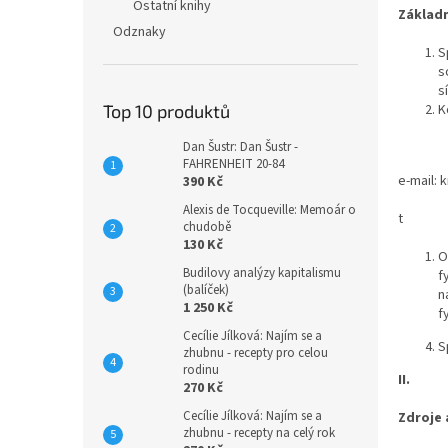
n
Ostatní knihy
Základn
e
Odznaky
l
S
s
s
K
Top 10 produktů
Dan Šustr: Dan Šustr -
FAHRENHEIT 20-84
e-mail: 
390 Kč
Alexis de Tocqueville: Memoár o
t
chudobě
130 Kč
O
Budilovy analýzy kapitalismu
f
(balíček)
n
1 250 Kč
f
Cecílie Jílková: Najím se a
S
zhubnu - recepty pro celou
rodinu
II.
270 Kč
Cecílie Jílková: Najím se a
Zdroje 
zhubnu - recepty na celý rok