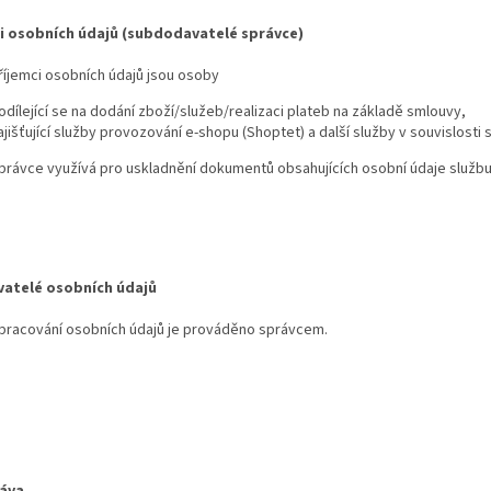
i osobních údajů (subdodavatelé správce)
říjemci osobních údajů jsou osoby
odílející se na dodání zboží/služeb/realizaci plateb na základě smlouvy,
ajišťující služby provozování e-shopu (Shoptet) a další služby v souvislost
právce využívá pro uskladnění dokumentů obsahujících osobní údaje služb
vatelé osobních údajů
pracování osobních údajů je prováděno správcem.
ráva