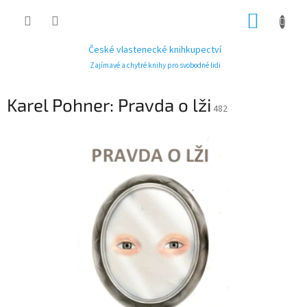
Přejít
NÁKUP
na
obsah
KOŠÍK
České vlastenecké knihkupectví
Zajímavé a chytré knihy pro svobodné lidi
Karel Pohner: Pravda o lži
482