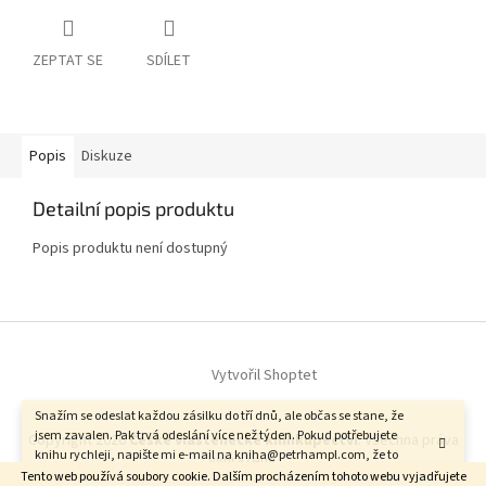
ZEPTAT SE
SDÍLET
Popis
Diskuze
Detailní popis produktu
Popis produktu není dostupný
Z
á
Vytvořil Shoptet
p
a
Snažím se odeslat každou zásilku do tří dnů, ale občas se stane, že
t
jsem zavalen. Pak trvá odeslání více než týden. Pokud potřebujete
Copyright 2026
České vlastenecké knihkupectví
. Všechna práva
í
knihu rychleji, napište mi e-mail na kniha@petrhampl.com, že to
vyhrazena.
spěchá. Petr Hampl
Tento web používá soubory cookie. Dalším procházením tohoto webu vyjadřujete