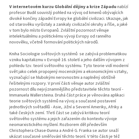
V internetovém kurzu Globální dějiny a krize Západu
nabízí
profesor Budil souvislý pohled na vývoj od kmenů obývajících
divoké končiny západní Evropy ke globální civilizaci. Ukazuje, jak
od starověku vyrůstaly a zanikaly civilizační okruhy a říše, a jaké
v tom bylo místo Evropanů. Zvláštní pozornost věnuje
intelektuálnímu a politickému vývoji Evropy od ranného
novověku, včetně formování politických národů.
Kniha Sociologie světových systémů
se zabývá problematikou
vzniku kapitalizmu v Evropě 16. století a jeho dalším vývojem z
pohledu tzv. teorií světového systému. Tyto teorie vidí moderní
svět jako celek propojený mocenskými a ekonomickými vztahy,
vyznačující se hlubokými nerovnostmi a naplněný obtížně
řešitelnými
rozpory. V první části věnuje autor zvláštní
pozornost dílu nejvýznamnějšího představitele těchto teorií -
Immanuela Wallersteina. Druhá část práce je věnována aplikaci
teorie světových systémů na vývoj a současné postavení
jednotlivých světadílů - Asie, Jižní a Severní Ameriky, Afriky a
také českých zemí. Třetí část se zabývá kritikou teorií
světového systému a jejich zařazením do kontextu vývoje
neomarxistického myšlení. Rozborem děl především
Christophera Chase-Dunna a André G. Franka se autor snaží
ukázat současné směřování těchto teorií. V této části je též