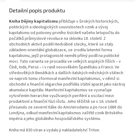
Detailní popis produktu
Kniha Dějiny kapitalismu
přibližuje v širokých historických,
politických a ideologických souvislostech vznik a vývoj
kapitalismu od poloviny prvního tisíciletí našeho letopočtu do
počátků průmyslové revoluce na sklonku 18. století. Z
obchodních aktivit podél Hedvábné stezky, které se staly
základem orientální globalizace, se zrodila latentní forma
kapitalismu, jejíž protagonisté neměli přímý podíl na politické
moci. Tato varianta se prosadila ve velkých asijských říších – v
Číně, Indii, Persii – i v raně novověkém Španělsku a Francii. Ve
středověkých Benátkách a dalších italských městských státech
se naproti tomu zformoval manifestní kapitalismus, v němž si
obchodní a finanční oligarchie podřídila státní aparát jako nástroj
akumulace kapitálu. Manifestní kapitalismus se vyznačuje
vytvořením hierarchie využívaných periférií a oscilací mezi
produktivní a finanční fází růstu. Jeho těžiště se v 16. století
přesunulo ze severní Itálie do Amsterodamu a po roce 1688 do
Londýna, odkud manifestní kapitalismus zaštítil vznik Britského
impéria a jeho globálního hospodářského systému.
Kniha má 830 stran a vydalo ji nakladatelství Triton.