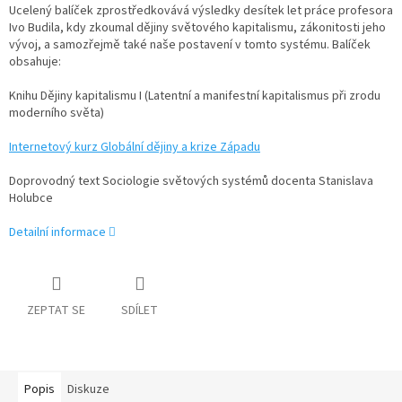
Ucelený balíček zprostředkovává výsledky desítek let práce profesora
Ivo Budila, kdy zkoumal dějiny světového kapitalismu, zákonitosti jeho
vývoj, a samozřejmě také naše postavení v tomto systému. Balíček
obsahuje:
Knihu Dějiny kapitalismu I (Latentní a manifestní kapitalismus při zrodu
moderního světa)
Internetový kurz Globální dějiny a krize Západu
Doprovodný text Sociologie světových systémů docenta Stanislava
Holubce
Detailní informace
ZEPTAT SE
SDÍLET
Popis
Diskuze