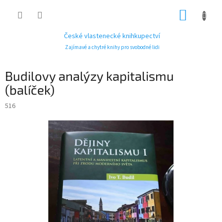
Přejít
NÁKUP
na
obsah
KOŠÍK
České vlastenecké knihkupectví
Zajímavé a chytré knihy pro svobodné lidi
Budilovy analýzy kapitalismu
(balíček)
516