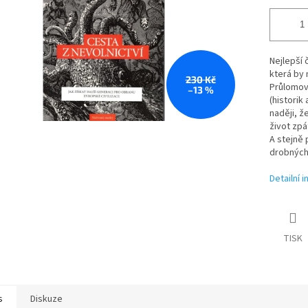
Nejlepší 
která by 
230 Kč
Průlomové
–13 %
(historik
naději, ž
život zpá
A stejně 
drobných 
Detailní 
TISK
s
Diskuze