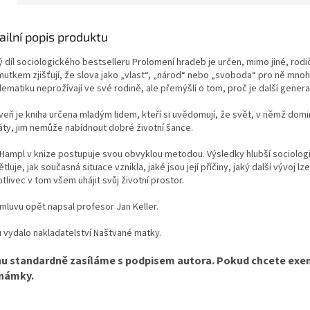
ailní popis produktu
ý díl sociologického bestselleru Prolomení hradeb je určen, mimo jiné, rodi
mutkem zjišťují, že slova jako „vlast“, „národ“ nebo „svoboda“ pro ně mnoh
ematiku neprožívají ve své rodině, ale přemýšlí o tom, proč je další gener
veň je kniha určena mladým lidem, kteří si uvědomují, že svět, v němž dom
áty, jim nemůže nabídnout dobré životní šance.
 Hampl v knize postupuje svou obvyklou metodou. Výsledky hlubší sociolog
tluje, jak současná situace vznikla, jaké jsou její příčiny, jaký další vývoj lz
tlivec v tom všem uhájit svůj životní prostor.
mluvu opět napsal profesor Jan Keller.
u vydalo nakladatelství Naštvané matky.
hu standardně zasíláme s podpisem autora. Pokud chcete exemp
námky.