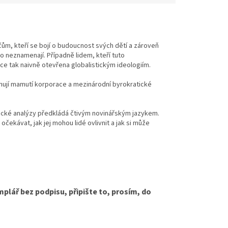
čům, kteří se bojí o budoucnost svých dětí a zároveň
o neznamenají. Případně lidem, kteří tuto
ace tak naivně otevřena globalistickým ideologiím.
inují mamutí korporace a mezinárodní byrokratické
ické analýzy předkládá čtivým novinářským jazykem.
e očekávat, jak jej mohou lidé ovlivnit a jak si může
lář bez podpisu, připište to, prosím, do