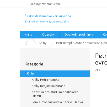
Přejít
kniha@petrhampl.com
na
obsah
České vlastenecké knihkupectví
Zajímavé a chytré knihy pro svobodné lidi
Knihy
Odznaky
Obchodní podmínky
Ko
Domů
Knihy
Petr Hampl: Cesta z nevolnictví (Jak
P
Petr
o
Přeskočit
s
evro
Kategorie
kategorie
t
218
r
Knihy
a
Knihy Petra Hampla
n
Knihy Benjamina Kurase
n
í
Centrum pro studium politického
islámu
p
Lenka Procházková a Cecílie Jílková
a