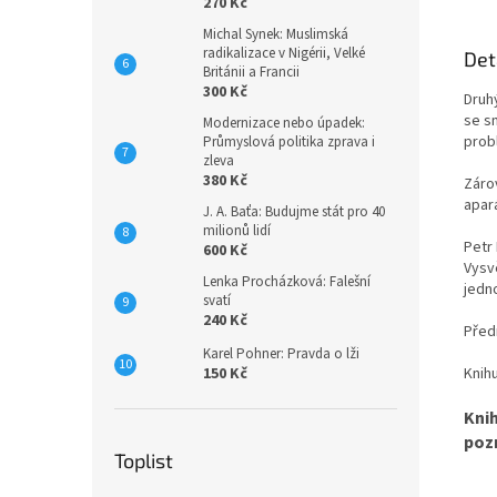
270 Kč
Michal Synek: Muslimská
radikalizace v Nigérii, Velké
Det
Británii a Francii
300 Kč
Druh
se s
Modernizace nebo úpadek:
probl
Průmyslová politika zprava i
zleva
380 Kč
Záro
apar
J. A. Baťa: Budujme stát pro 40
milionů lidí
Petr
600 Kč
Vysvě
Lenka Procházková: Falešní
jedno
svatí
240 Kč
Před
Karel Pohner: Pravda o lži
150 Kč
Knih
Kni
poz
Toplist