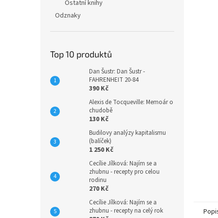
n
Ostatní knihy
e
Odznaky
l
Top 10 produktů
Dan Šustr: Dan Šustr -
FAHRENHEIT 20-84
390 Kč
Alexis de Tocqueville: Memoár o
chudobě
130 Kč
Budilovy analýzy kapitalismu
(balíček)
1 250 Kč
Cecílie Jílková: Najím se a
zhubnu - recepty pro celou
rodinu
270 Kč
Cecílie Jílková: Najím se a
zhubnu - recepty na celý rok
Popi