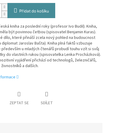
Přidat do košíku
česká kniha za poslední roky (profesor Ivo Budil). Kniha,
měla být povinnou četbou (spisovatel Benjamin Kuras).
 dílo, které přináší zcela nový pohled na budoucnost
 a diplomat Jaroslav Bašta). Kniha plná faktů vzbuzuje
e především u mladých čtenářů probudí touhu vzít si svůj
tky do vlastních rukou (spisovatelka Lenka Procházková).
pozitivní vyjádření přichází od technologů, železničářů,
živnostníků a dalších.
informace
ZEPTAT SE
SDÍLET