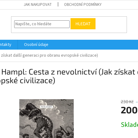
JAK NAKUPOVAT
OBCHODNÍ PODMÍNKY
HLEDAT
ntakty
Osobní údaje
 získat další generaci pro obranu evropské civilizace)
 Hampl: Cesta z nevolnictví (Jak získat
pské civilizace)
230 Kč
–
200
Měrná
Skla
cena: