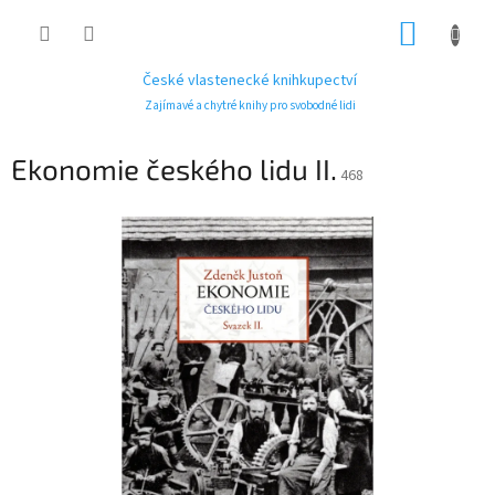
Přejít
NÁKUP
na
obsah
KOŠÍK
České vlastenecké knihkupectví
Zajímavé a chytré knihy pro svobodné lidi
Ekonomie českého lidu II.
468