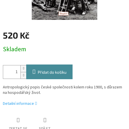
520 Kč
Měrná
Skladem
cena:
Přidat do košíku
Antropologický popis české společnosti kolem roku 1900, s důrazem
na hospodářský život.
Detailní informace
ZEPTAT SE
SDÍLET