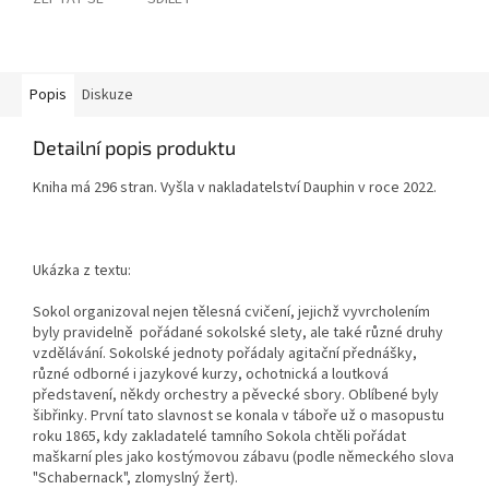
Popis
Diskuze
Detailní popis produktu
Kniha má 296 stran. Vyšla v nakladatelství Dauphin v roce 2022.
Ukázka z textu:
Sokol organizoval nejen tělesná cvičení, jejichž vyvrcholením
byly pravidelně pořádané sokolské slety, ale také různé druhy
vzdělávání. Sokolské jednoty pořádaly agitační přednášky,
různé odborné i jazykové kurzy, ochotnická a loutková
představení, někdy orchestry a pěvecké sbory. Oblíbené byly
šibřinky. První tato slavnost se konala v táboře už o masopustu
roku 1865, kdy zakladatelé tamního Sokola chtěli pořádat
maškarní ples jako kostýmovou zábavu (podle německého slova
"Schabernack", zlomyslný žert).