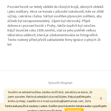
Pozvání hosté se tehdy oblékli do různých krojů, dávných obleků
i jako maškary. Akce se konala v původní sokolovně, kde se zřídil
výčep, cukrárna i šatna. Sál byl osvětlen plynovým světlem, aby
účinek byl nezapomenutelný. Zájem byl obrovský. Přijeli
dokonce i pozvaní hosté z Prahy, takže úspěch byl zaručen.
Když Voseček roku 1936 zemřel, stal se jeho pohřeb velkou
táborskou událostí, která je zdokumentována na fotografiích.
Tento rodinný přítel přežil zakladatele firmy Ignáce o plných 25
let.
Z
á
Vytvořil Shoptet
p
a
Snažím se odeslat každou zásilku do tří dnů, ale občas se stane, že
t
jsem zavalen. Pak trvá odeslání více než týden. Pokud potřebujete
Copyright 2026
České vlastenecké knihkupectví
. Všechna práva
í
knihu rychleji, napište mi e-mail na kniha@petrhampl.com, že to
vyhrazena.
spěchá. Petr Hampl
Tento web používá soubory cookie. Dalším procházením tohoto webu vyjadřujete
souhlas s jejich používáním.
ROZUMÍM