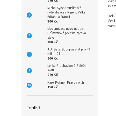
270 Kč
deba
islám
Michal Synek: Muslimská
radikalizace v Nigérii, Velké
Jelik
Británii a Francii
četli
300 Kč
vám 
Modernizace nebo úpadek:
Průmyslová politika zprava i
zleva
380 Kč
J. A. Baťa: Budujme stát pro 40
milionů lidí
600 Kč
Lenka Procházková: Falešní
svatí
240 Kč
Karel Pohner: Pravda o lži
150 Kč
Toplist