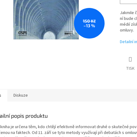
Jakmile 
ní bude ch
150 Kč
médií zís
–13 %
omluvy.
Detailní 
TISK
s
Diskuze
ailní popis produktu
 kniha je určena těm, kdo chtějí efektivně informovat druhé o skutečné p
enou na faktech. Od 11. září se tyto metody využívají při debatách s omlouv