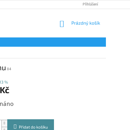
Přihlášení
NÁKUPNÍ
Prázdný košík
KOŠÍK
mu
84
13 %
 Kč
dnáno
Přidat do košíku