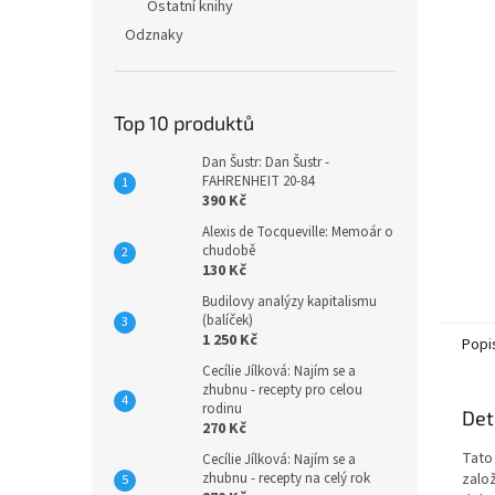
n
Ostatní knihy
e
Odznaky
l
Top 10 produktů
Dan Šustr: Dan Šustr -
FAHRENHEIT 20-84
390 Kč
Alexis de Tocqueville: Memoár o
chudobě
130 Kč
Budilovy analýzy kapitalismu
(balíček)
1 250 Kč
Popi
Cecílie Jílková: Najím se a
zhubnu - recepty pro celou
rodinu
Det
270 Kč
Tato
Cecílie Jílková: Najím se a
zhubnu - recepty na celý rok
založ