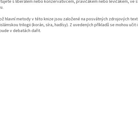
tujete s liberálem nebo konzervativcem, pravičákem nebo levičákem, ve svě
u.
ož hlavní metody v této knize jsou založené na posvátných zdrojových textec
 islámskou trilogii (korán, síra, hadísy). Z uvedených příkladů se mohou učit 
bude v debatách dařit.