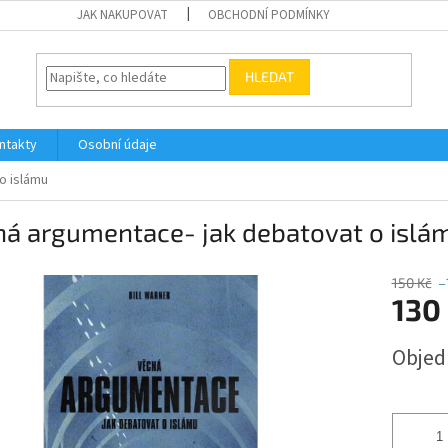
JAK NAKUPOVAT
OBCHODNÍ PODMÍNKY
HLEDAT
ntakty
Osobní údaje
o islámu
ná argumentace- jak debatovat o islá
150 Kč
–
130
Měrná
Obje
cena: