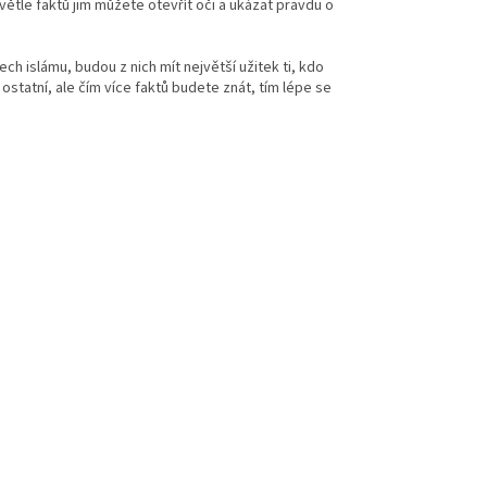
tle faktů jim můžete otevřít oči a ukázat pravdu o
h islámu, budou z nich mít největší užitek ti, kdo
i ostatní, ale čím více faktů budete znát, tím lépe se