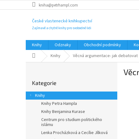
Přejít
kniha@petrhampl.com
na
obsah
České vlastenecké knihkupectví
Zajímavé a chytré knihy pro svobodné lidi
Knihy
Odznaky
Obchodní podmínky
Ko
Domů
Knihy
Věcná argumentace- jak debatovat 
P
Věc
o
Přeskočit
s
Kategorie
kategorie
t
r
Knihy
a
Knihy Petra Hampla
n
Knihy Benjamina Kurase
n
í
Centrum pro studium politického
islámu
p
Lenka Procházková a Cecílie Jílková
a