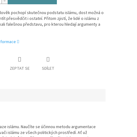
člověk pochopí skutečnou podstatu islámu, dost možná o
tít přesvědčit i ostatní. Přitom zjistí, že lidé o islámu z
kali falešnou představu, pro kterou hledají argumenty a
informace
ZEPTAT SE
SDÍLET
ovaze islámu. Naučíte se účinnou metodu argumentace
ači islámu ze všech politických prostředí. Ať už